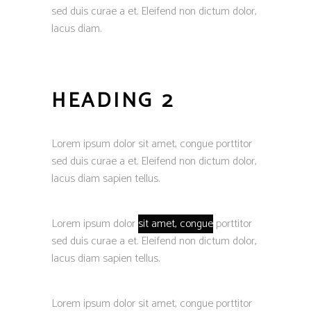
sed duis curae a et. Eleifend non dictum dolor,
lacus diam.
HEADING 2
Lorem ipsum dolor sit amet, congue porttitor
sed duis curae a et. Eleifend non dictum dolor,
lacus diam sapien tellus.
Lorem ipsum dolor
sit amet, congue
porttitor
sed duis curae a et. Eleifend non dictum dolor,
lacus diam sapien tellus.
Lorem ipsum dolor sit amet, congue porttitor