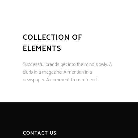
COLLECTION OF
ELEMENTS
Successful brands get into the mind slowly. A
blurb in a magazine. A mention in a
newspaper. A comment from a friend.
CONTACT US