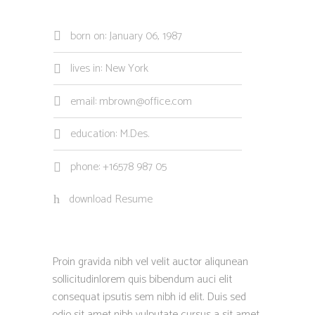
born on: January 06, 1987
lives in: New York
email: mbrown@office.com
education: M.Des.
phone: +16578 987 05
download Resume
Proin gravida nibh vel velit auctor aliqunean
sollicitudinlorem quis bibendum auci elit
consequat ipsutis sem nibh id elit. Duis sed
odio sit amet nibh vulputate cursus a sit amet